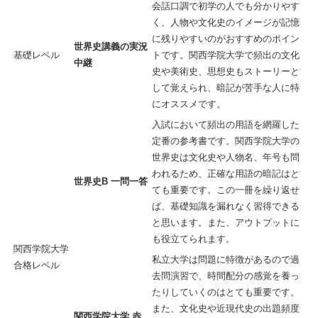
会話口調で初学の人でも分かりやす
く、人物や文化史のイメージが記憶
に残りやすいのがおすすめのポイン
世界史講義の実況
基礎レベル
トです。関西学院大学で頻出の文化
中継
史や美術史、思想史もストーリーと
して覚えられ、暗記が苦手な人に特
にオススメです。
入試において頻出の用語を網羅した
定番の参考書です。関西学院大学の
世界史は文化史や人物名、年号も問
われるため、正確な用語の暗記はと
世界史B 一問一答
ても重要です。この一冊を繰り返せ
ば、基礎知識を漏れなく習得できる
と思います。また、アウトプットに
も役立てられます。
関西学院大学
私立大学は問題に特徴があるので過
合格レベル
去問演習で、時間配分の感覚を養っ
たりしていくのはとても重要です。
また、文化史や近現代史の出題頻度
関西学院大学 赤