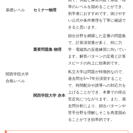
準のレベルを固めることができ、
基礎レベル
セミナー物理
初学者におすすめです。抜けやす
い公式や条件整理を丁寧に確認で
きると思います。
頻出分野を網羅した定番の問題集
で、計算演習量が多く、特に力
重要問題集 物理
学・電磁気の反復練習に向いてい
ます。解答パターンの定着と計算
スピードの向上に効果的です。
私立大学は問題が特徴的なので、
関西学院大学
過去問を5〜7年分演習すること
合格レベル
で、時間配分や誘導への対応力を
上げることができ、本番での得点
関西学院大学 赤本
安定化につながります。また、過
去問分析により、頻出パターンや
苦手分野を理解しそこを再度固め
ることができ効率的です。