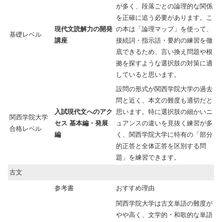
が多く、段落ごとの論理的な関係
を正確に追う必要があります。こ
現代文読解力の開発
の本は「論理マップ」を使って、
基礎レベル
講座
接続詞・指示語・要約の練習を徹
底できるため、言い換え問題や根
拠を探すような選択肢の対策に適
していると思います。
設問の形式が関西学院大学の過去
問と近く、本文の難度も適切だと
入試現代文へのアク
思います。特に選択肢の細かいニ
関西学院大学
セス 基本編・発展
ュアンスの違いを見抜く練習が多
合格レベル
編
く、関西学院大学に特有の「部分
的正答と全体正答を区別する問
題」を練習できます。
古文
参考書
おすすめ理由
関西学院大学は古文単語の難度が
やや高く、文学的・和歌的な単語