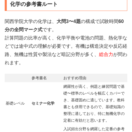
化学の参考書ルート
関西学院大学の化学は、
大問3〜4題
の構成で試験時間
60
分の全問マーク式
です。
計算問題の比率が高く、化学平衡や電池の問題、熱化学な
どでは途中式の理解が必要です。有機は構造決定や反応経
路、無機は性質や製法など暗記分野が多く、
総合力
が問わ
れます。
参考書名
おすすめ理由
網羅性が高く、例題と練習問題で基
礎〜標準のレベルを幅広くカバーで
き、基礎固めに適しています。教科
基礎レベル
セミナー化学
書とも併用できるので、基礎知識の
整理に適しており、特に無機化学の
定着に有効だと思います。
入試頻出分野を網羅した定番の参考