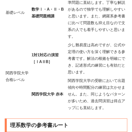
準問題に直結します。丁寧な解説
数学Ⅰ・A・Ⅱ・B
があるので独学でも理解しやすい
基礎レベル
基礎問題精講
と思います。また、網羅系参考書
に比べて問題数も抑え目なので文
系の人でも着手しやすいと思いま
す。
少し難易度は高めですが、公式や
定理の使い方を深く理解できる参
1対1対応の演習
考書です。解法の根拠を明確にで
［ⅠAⅡB］
き、記述形式の練習にも有効だと
思います。
関西学院大学
合格レベル
関西学院大学の受験において出題
傾向や時間配分の練習は欠かせま
関西学院大学 赤本
せん。また、同じようなパターン
が多いため、過去問演習は得点ア
ップにも直結します。
理系数学の参考書ルート