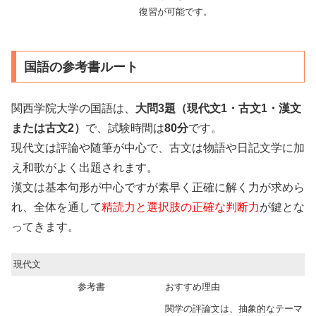
復習が可能です。
国語の参考書ルート
関西学院大学の国語は、
大問3題（現代文1・古文1・漢文
または古文2）
で、試験時間は
80分
です。
現代文は評論や随筆が中心で、古文は物語や日記文学に加
え和歌がよく出題されます。
漢文は基本句形が中心ですが素早く正確に解く力が求めら
れ、全体を通して
精読力と選択肢の正確な判断力
が鍵とな
ってきます。
現代文
参考書
おすすめ理由
関学の評論文は、抽象的なテーマ