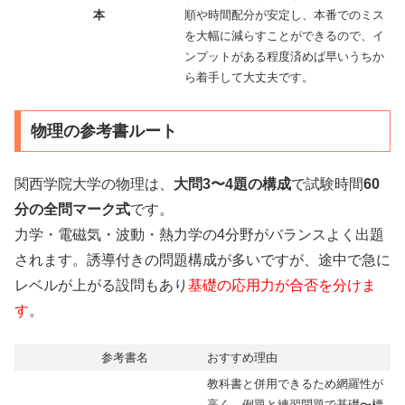
本
順や時間配分が安定し、本番でのミス
を大幅に減らすことができるので、イ
ンプットがある程度済めば早いうちか
ら着手して大丈夫です。
物理の参考書ルート
関西学院大学の物理は、
大問3〜4題の構成
で試験時間
60
分の全問マーク式
です。
力学・電磁気・波動・熱力学の4分野がバランスよく出題
されます。誘導付きの問題構成が多いですが、途中で急に
レベルが上がる設問もあり
基礎の応用力が合否を分けま
す
。
参考書名
おすすめ理由
教科書と併用できるため網羅性が
高く、例題と練習問題で基礎〜標