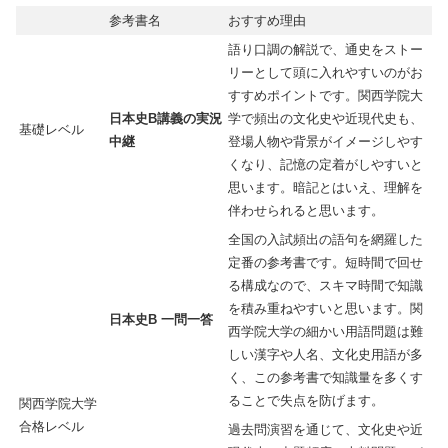
参考書名
おすすめ理由
語り口調の解説で、通史をストー
リーとして頭に入れやすいのがお
すすめポイントです。関西学院大
日本史B講義の実況
学で頻出の文化史や近現代史も、
基礎レベル
中継
登場人物や背景がイメージしやす
くなり、記憶の定着がしやすいと
思います。暗記とはいえ、理解を
伴わせられると思います。
全国の入試頻出の語句を網羅した
定番の参考書です。短時間で回せ
る構成なので、スキマ時間で知識
を積み重ねやすいと思います。関
日本史B 一問一答
西学院大学の細かい用語問題は難
しい漢字や人名、文化史用語が多
く、この参考書で知識量を多くす
ることで失点を防げます。
関西学院大学
合格レベル
過去問演習を通じて、文化史や近