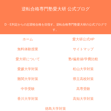
逆転合格専門塾愛大研 公式ブログ
D・E判定からの志望校合格を目指す。逆転合格専門塾愛大研の公式ブログで
す。
ホーム
愛大研公式HP
無料体験授業
サイトマップ
愛大研について
塾/偏差値/学費比較
愛媛大学対策
松山大学対策
難関大学対策
県立高校対策
中学受験
高専受験
香川大学対策
高知大学対策
徳島大学対策