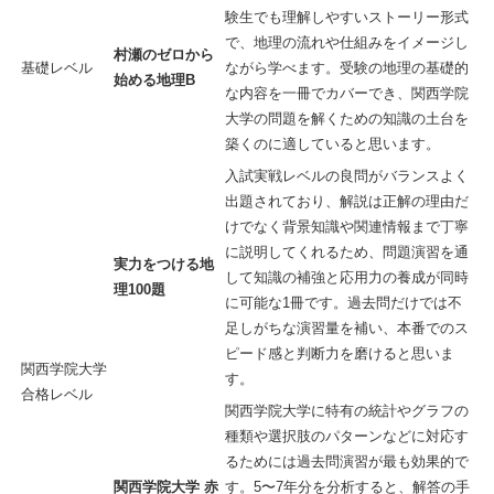
験生でも理解しやすいストーリー形式
で、地理の流れや仕組みをイメージし
村瀬のゼロから
基礎レベル
ながら学べます。受験の地理の基礎的
始める地理B
な内容を一冊でカバーでき、関西学院
大学の問題を解くための知識の土台を
築くのに適していると思います。
入試実戦レベルの良問がバランスよく
出題されており、解説は正解の理由だ
けでなく背景知識や関連情報まで丁寧
に説明してくれるため、問題演習を通
実力をつける地
して知識の補強と応用力の養成が同時
理100題
に可能な1冊です。過去問だけでは不
足しがちな演習量を補い、本番でのス
ピード感と判断力を磨けると思いま
関西学院大学
す。
合格レベル
関西学院大学に特有の統計やグラフの
種類や選択肢のパターンなどに対応す
るためには過去問演習が最も効果的で
関西学院大学 赤
す。5〜7年分を分析すると、解答の手