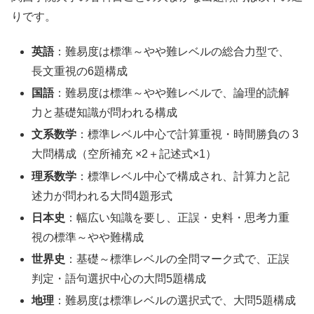
りです。
英語
：難易度は標準～やや難レベルの総合力型で、
長文重視の6題構成
国語
：難易度は標準～やや難レベルで、論理的読解
力と基礎知識が問われる構成
文系数学
：標準レベル中心で計算重視・時間勝負の 3
大問構成（空所補充 ×2＋記述式×1）
理系数学
：標準レベル中心で構成され、計算力と記
述力が問われる大問4題形式
日本史
：幅広い知識を要し、正誤・史料・思考力重
視の標準～やや難構成
世界史
：基礎～標準レベルの全問マーク式で、正誤
判定・語句選択中心の大問5題構成
地理
：難易度は標準レベルの選択式で、大問5題構成