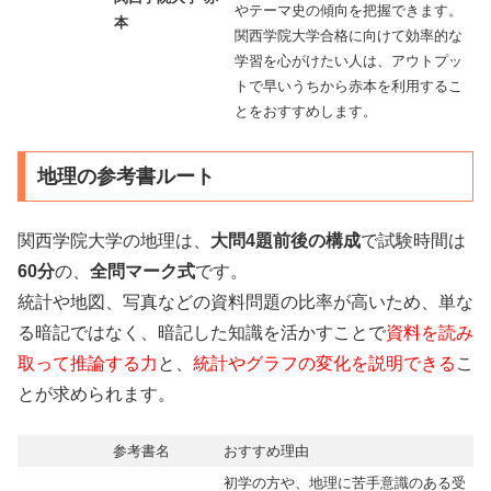
やテーマ史の傾向を把握できます。
本
関西学院大学合格に向けて効率的な
学習を心がけたい人は、アウトプッ
トで早いうちから赤本を利用するこ
とをおすすめします。
地理の参考書ルート
関西学院大学の地理は、
大問4題前後の構成
で試験時間は
60分
の、
全問マーク式
です。
統計や地図、写真などの資料問題の比率が高いため、単な
る暗記ではなく、暗記した知識を活かすことで
資料を読み
取って推論する力
と、
統計やグラフの変化を説明できる
こ
とが求められます。
参考書名
おすすめ理由
初学の方や、地理に苦手意識のある受