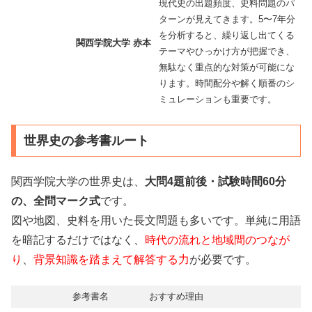
現代史の出題頻度、史料問題のパ
ターンが見えてきます。5〜7年分
を分析すると、繰り返し出てくる
関西学院大学 赤本
テーマやひっかけ方が把握でき、
無駄なく重点的な対策が可能にな
ります。時間配分や解く順番のシ
ミュレーションも重要です。
世界史の参考書ルート
関西学院大学の世界史は、
大問4題前後・試験時間60分
の、全問マーク式
です。
図や地図、史料を用いた長文問題も多いです。単純に用語
を暗記するだけではなく、
時代の流れと地域間のつなが
り
、
背景知識を踏まえて解答する力
が必要です。
参考書名
おすすめ理由