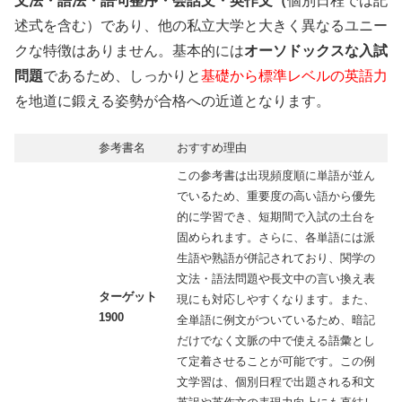
文法・語法・語句整序・会話文・英作文（
個別日程では記
述式を含む）であり、他の私立大学と大きく異なるユニー
クな特徴はありません。基本的には
オーソドックスな入試
問題
であるため、しっかりと
基礎から標準レベルの英語力
を地道に鍛える姿勢が合格への近道となります。
参考書名
おすすめ理由
この参考書は出現頻度順に単語が並ん
でいるため、重要度の高い語から優先
的に学習でき、短期間で入試の土台を
固められます。さらに、各単語には派
生語や熟語が併記されており、関学の
文法・語法問題や長文中の言い換え表
ターゲット
現にも対応しやすくなります。また、
1900
全単語に例文がついているため、暗記
だけでなく文脈の中で使える語彙とし
て定着させることが可能です。この例
文学習は、個別日程で出題される和文