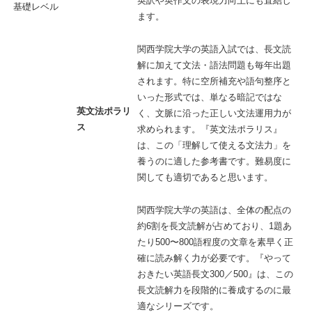
英訳や英作文の表現力向上にも直結し
基礎レベル
ます。
関西学院大学の英語入試では、長文読
解に加えて文法・語法問題も毎年出題
されます。特に空所補充や語句整序と
いった形式では、単なる暗記ではな
英文法ポラリ
く、文脈に沿った正しい文法運用力が
ス
求められます。『英文法ポラリス』
は、この「理解して使える文法力」を
養うのに適した参考書です。難易度に
関しても適切であると思います。
関西学院大学の英語は、全体の配点の
約6割を長文読解が占めており、1題あ
たり500〜800語程度の文章を素早く正
確に読み解く力が必要です。『やって
おきたい英語長文300／500』は、この
長文読解力を段階的に養成するのに最
適なシリーズです。