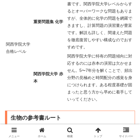
書です。関西学院大学レベルからす
るとオーバーワークな問題もありま
すが、全体的に化学の問題を網羅で
重要問題集 化学
きますし、計算問題の演習量が豊富
です。解説も詳しく、間違えた問題
を徹底復習しやすい構成なのでおす
関西学院大学
すめです。
合格レベル
関西学院大学に特有の問題傾向に対
応するのには赤本の演習は欠かせま
せん。5〜7年分を解くことで、頻出
関西学院大学 赤
分野の見極めと時間配分の感覚を身
本
につけられます。ある程度基礎が固
まったと思う方から早めに着手して
いってください。
生物の参考書ルート
関西学院大学の生物は、
大問4題前後
の構成で、試験時間
メニュー
ホーム
検索
トップ
サイドバー