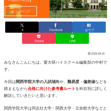
X
Facebook
はてブ
Pocket
LINE
2025.08.16
みなさんこんにちは。愛大研ハイスクール編集部の中村で
す。
今回は
関西学院大学の入試傾向
や、
難易度・偏差値
などを
踏まえながら
合格に向けた参考書ルート
を科目別に詳しく
解説していきたいと思います。
関西学院大学は同志社大学・関西大学・立命館大学などと