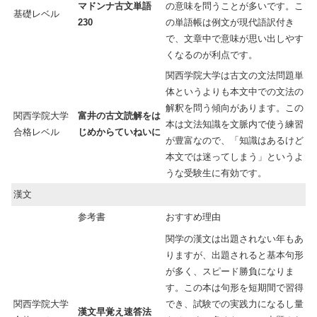
マドンナ古文単語
の意味を問うことが多いです。こ
基礎レベル
230
の単語帳は例文が現代語訳付き
で、文章中で意味が思い出しやす
くなるのが利点です。
関西学院大学は古文の文法問題単
体というよりも本文中での文法の
解釈を問う傾向があります。この
関西学院大学
富井の古文読解をは
本は文法知識を文脈内で使う練習
合格レベル
じめからていねいに
が豊富なので、「知識はあるけど
本文では迷ってしまう」というよ
うな受験生に有効です。
漢文
参考書
おすすめ理由
関学の漢文は出題されない年もあ
りますが、出題されると基本句形
が多く、スピード勝負になりま
す。この本は句形を短期間で習得
関西学院大学
でき、試験での実践力になるし量
漢文早覚え速答法