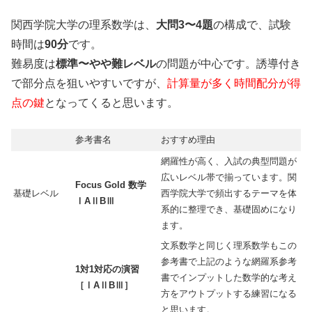
関西学院大学の理系数学は、
大問3〜4題
の構成で、試験
時間は
90分
です。
難易度は
標準〜やや難レベル
の問題が中心です。誘導付き
で部分点を狙いやすいですが、
計算量が多く時間配分が得
点の鍵
となってくると思います。
参考書名
おすすめ理由
網羅性が高く、入試の典型問題が
広いレベル帯で揃っています。関
Focus Gold 数学
基礎レベル
西学院大学で頻出するテーマを体
ⅠAⅡBⅢ
系的に整理でき、基礎固めになり
ます。
文系数学と同じく理系数学もこの
参考書で上記のような網羅系参考
1対1対応の演習
書でインプットした数学的な考え
［ⅠAⅡBⅢ］
方をアウトプットする練習になる
と思います。