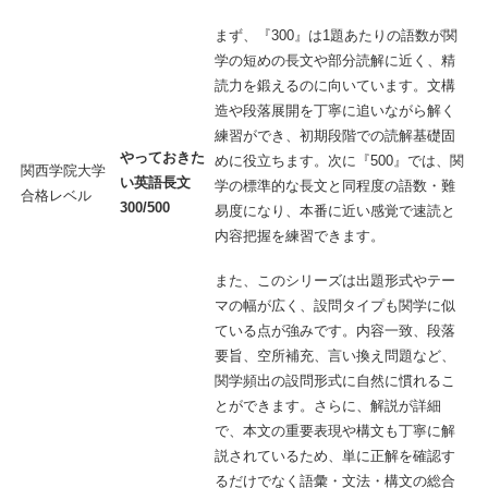
まず、『300』は1題あたりの語数が関
学の短めの長文や部分読解に近く、精
読力を鍛えるのに向いています。文構
造や段落展開を丁寧に追いながら解く
練習ができ、初期段階での読解基礎固
やっておきた
めに役立ちます。次に『500』では、関
関西学院大学
い英語長文
学の標準的な長文と同程度の語数・難
合格レベル
300/500
易度になり、本番に近い感覚で速読と
内容把握を練習できます。
また、このシリーズは出題形式やテー
マの幅が広く、設問タイプも関学に似
ている点が強みです。内容一致、段落
要旨、空所補充、言い換え問題など、
関学頻出の設問形式に自然に慣れるこ
とができます。さらに、解説が詳細
で、本文の重要表現や構文も丁寧に解
説されているため、単に正解を確認す
るだけでなく語彙・文法・構文の総合