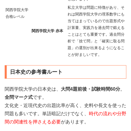
私立大学は問題に特徴があり、そ
関西学院大学
れは関西学院大学の理系数学にも
合格レベル
当てはまっているので出題形式や
計算量、実践力を過去問で鍛える
関西学院大学 赤本
ことはとても重要です。過去問分
析で「捨て問」と「確実に取る問
題」の選別が出来るようになるこ
とが好ましいです。
日本史の参考書ルート
関西学院大学の日本史は、
大問4題前後・試験時間60分
。
全問マーク式
です。
文化史・近現代史の出題比率が高く、史料や長文を使った
問題も多いです。単語暗記だけでなく、
時代の流れや分野
間の関連性を押さえる必要
があります。