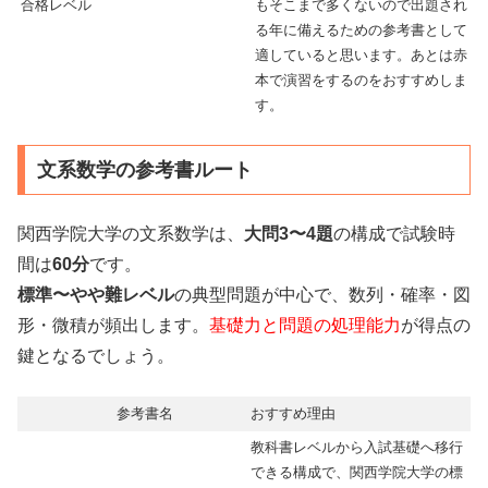
合格レベル
もそこまで多くないので出題され
る年に備えるための参考書として
適していると思います。あとは赤
本で演習をするのをおすすめしま
す。
文系数学の参考書ルート
関西学院大学の文系数学は、
大問3〜4題
の構成で試験時
間は
60分
です。
標準〜やや難レベル
の典型問題が中心で、数列・確率・図
形・微積が頻出します。
基礎力と問題の処理能力
が得点の
鍵となるでしょう。
参考書名
おすすめ理由
教科書レベルから入試基礎へ移行
できる構成で、関西学院大学の標