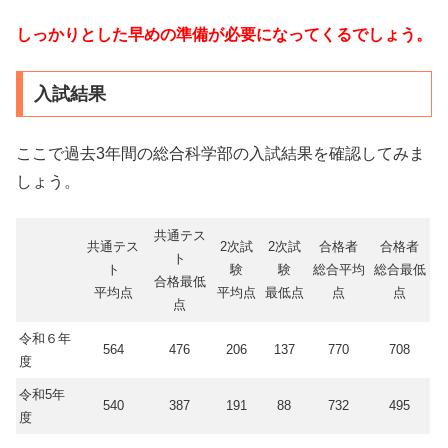
しっかりとした早めの準備が必要になってくるでしょう。
入試結果
ここで過去3年間の総合科学部の入試結果を確認してみま
しょう。
共通テス
共通テス
2次試
2次試
合格者
合格者
ト
ト
験
験
総合平均
総合最低
合格最低
平均点
平均点
最低点
点
点
点
令和６年
564
476
206
137
770
708
度
令和5年
540
387
191
88
732
495
度