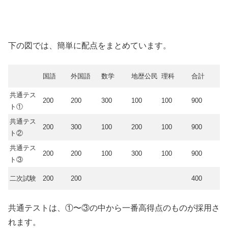
下の図では、簡単に配点をまとめています。
国語
外国語
数学
地歴公民
理科
合計
共通テス
200
200
300
100
100
900
ト①
共通テス
200
300
100
200
100
900
ト②
共通テス
200
200
100
300
100
900
ト③
二次試験
200
200
400
共通テストは、①〜③の中から一番高得点のものが採用さ
れます。