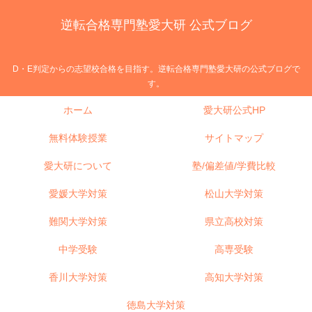
逆転合格専門塾愛大研 公式ブログ
D・E判定からの志望校合格を目指す。逆転合格専門塾愛大研の公式ブログで
す。
ホーム
愛大研公式HP
無料体験授業
サイトマップ
愛大研について
塾/偏差値/学費比較
愛媛大学対策
松山大学対策
難関大学対策
県立高校対策
中学受験
高専受験
香川大学対策
高知大学対策
徳島大学対策