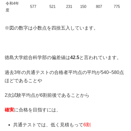
令和4年
577
521
231
150
807
775
度
※図の数字は小数点を四捨五入しています。
徳島大学総合科学部の偏差値は
42.5
と言われています。
過去3年の共通テストの合格者平均点の平均が540~580点
ほどであることや
2次試験平均点が6割前後であることから
確実
に合格を目指すには、
共通テストでは、低く見積もって
6割