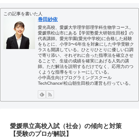
この記事を書いた人
巻田紗依
愛光高校、愛媛大学理学部理学科生物学コース。
愛媛県松山市にある【学習塾愛大研朝生田校】の
代表講師。愛光学園(愛光中学校)に合格した経験
をもとに、小学3〜6年生を対象にした中学受験ク
ラスも開講している。ひとりひとりに優しい口調
で寄り添い、それぞれに合った指導法を確立させ
ることで、生徒の成績を確実にあげる人気の講
師。ただ解法を説明するだけでなく、応用力のつ
くような指導をモットーにしている。
小中高生向けプログラミングスクール
TechChance!松山朝生田校の運営も行っている。
愛媛県立高校入試（社会）の傾向と対策
【受験のプロが解説】