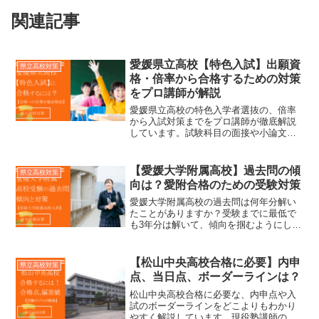
関連記事
愛媛県立高校【特色入試】出願資
県立高校対策
格・倍率から合格するための対策
をプロ講師が解説
愛媛県立高校の特色入学者選抜の、倍率
から入試対策までをプロ講師が徹底解説
しています。試験科目の面接や小論文、
プレゼンテーションなど知っておくべき
情報をまとめてました。本記事ではそん
な「特色入学者選抜」の最新情報と対策
【愛媛大学附属高校】過去問の傾
県立高校対策
ついて、愛媛のどの塾よりも詳しく解説
向は？愛附合格のための受験対策
します。
愛媛大学附属高校の過去問は何年分解い
たことがありますか？受験までに最低で
も3年分は解いて、傾向を掴むようにしま
しょう。本記事では過去問の傾向や対策
についてご紹介しています。
【松山中央高校合格に必要】内申
県立高校対策
点、当日点、ボーダーラインは？
松山中央高校合格に必要な、内申点や入
試のボーダーラインをどこよりもわかり
やすく解説しています。現役塾講師のプ