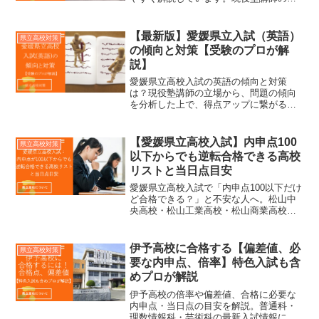
ロの目線から、受験本番までの具体的な
勉強方法についても解説しています。
【最新版】愛媛県立入試（英語）
県立高校対策
の傾向と対策【受験のプロが解
説】
愛媛県立高校入試の英語の傾向と対策
は？現役塾講師の立場から、問題の傾向
を分析した上で、得点アップに繋がる問
題ごとの対策と、効率の良い勉強法につ
いて、細かく解説していきます。
【愛媛県立高校入試】内申点100
県立高校対策
以下からでも逆転合格できる高校
リストと当日点目安
愛媛県立高校入試で「内申点100以下だけ
ど合格できる？」と不安な人へ。松山中
央高校・松山工業高校・松山商業高校・
伊予高校・今治北高校を例に、逆転合格
の可能性や当日点の目安、受験対策のポ
イントを詳しく解説します。
伊予高校に合格する【偏差値、必
県立高校対策
要な内申点、倍率】特色入試も含
めプロが解説
伊予高校の倍率や偏差値、合格に必要な
内申点・当日点の目安を解説。普通科・
理数情報科・芸術科の最新入試情報に加