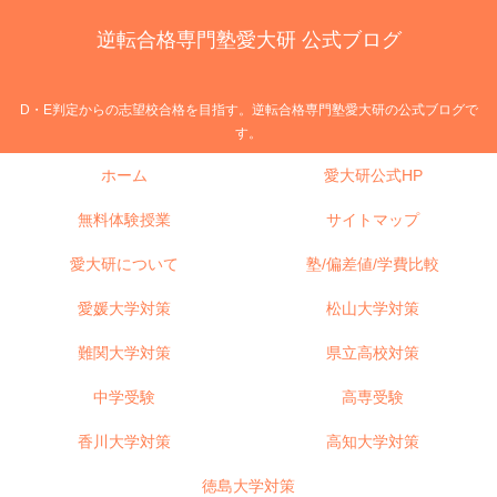
逆転合格専門塾愛大研 公式ブログ
D・E判定からの志望校合格を目指す。逆転合格専門塾愛大研の公式ブログで
す。
ホーム
愛大研公式HP
無料体験授業
サイトマップ
愛大研について
塾/偏差値/学費比較
愛媛大学対策
松山大学対策
難関大学対策
県立高校対策
中学受験
高専受験
香川大学対策
高知大学対策
徳島大学対策