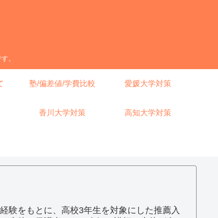
です。
て
塾/偏差値/学費比較
愛媛大学対策
香川大学対策
高知大学対策
経験をもとに、高校3年生を対象にした推薦入