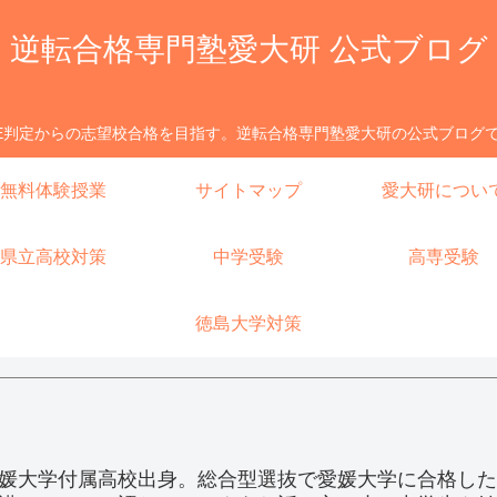
逆転合格専門塾愛大研 公式ブログ
E判定からの志望校合格を目指す。逆転合格専門塾愛大研の公式ブログ
無料体験授業
サイトマップ
愛大研につい
県立高校対策
中学受験
高専受験
徳島大学対策
媛大学付属高校出身。総合型選抜で愛媛大学に合格した