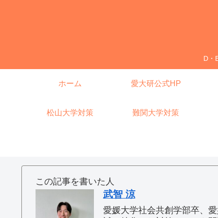
D・
ホーム
愛大研公式HP
松山大学対策
難関大学対策
この記事を書いた人
武智 涼
愛媛大学社会共創学部卒、愛