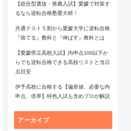
【総合型選抜・推薦入試】愛媛で対策す
るなら逆転合格塾愛大研！
共通テスト５割から愛媛大学に逆転合格
『捨てる』教科と『伸ばす』教科とは
【愛媛県立高校入試】内申点100以下か
らでも逆転合格できる高校リストと当日
点目安
伊予高校に合格する【偏差値、必要な内
申点、倍率】特色入試も含めプロが解説
アーカイブ