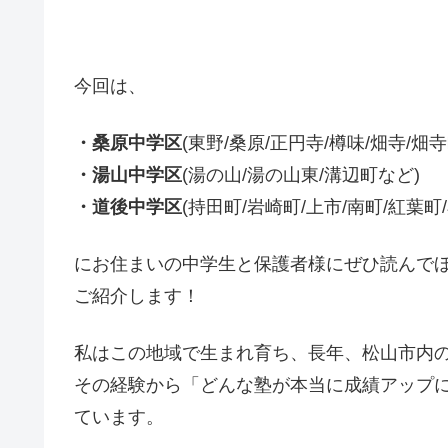
今回は、
・桑原中学区
(東野/桑原/正円寺/樽味/畑寺/畑
・湯山中学区
(湯の山/湯の山東/溝辺町など)
・道後中学区
(持田町/岩崎町/上市/南町/紅葉町
にお住まいの中学生と保護者様にぜひ読んで
ご紹介します！
私はこの地域で生まれ育ち、長年、松山市内
その経験から「どんな塾が本当に成績アップ
ています。