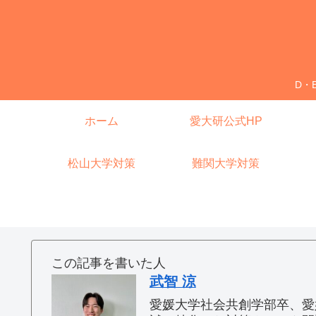
D・
ホーム
愛大研公式HP
松山大学対策
難関大学対策
この記事を書いた人
武智 涼
愛媛大学社会共創学部卒、愛