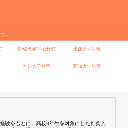
です。
て
塾/偏差値/学費比較
愛媛大学対策
香川大学対策
高知大学対策
経験をもとに、高校3年生を対象にした推薦入