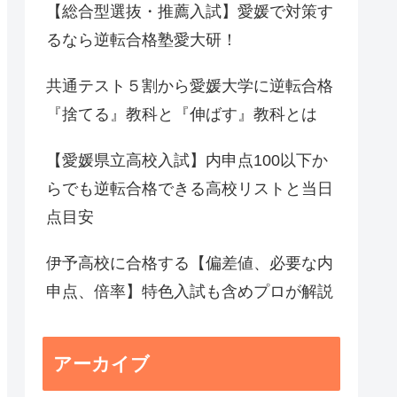
【総合型選抜・推薦入試】愛媛で対策す
るなら逆転合格塾愛大研！
共通テスト５割から愛媛大学に逆転合格
『捨てる』教科と『伸ばす』教科とは
【愛媛県立高校入試】内申点100以下か
らでも逆転合格できる高校リストと当日
点目安
伊予高校に合格する【偏差値、必要な内
申点、倍率】特色入試も含めプロが解説
アーカイブ