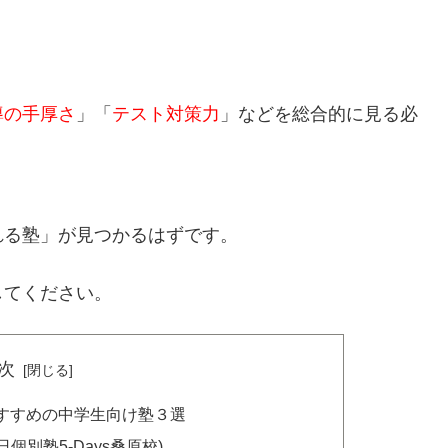
導の手厚さ
」「
テスト対策力
」などを総合的に見る必
れる塾」が見つかるはずです。
してください。
次
すすめの中学生向け塾３選
日個別塾5-Days桑原校)