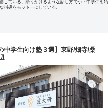
講している。語りかけるような話し方で小・中学生を始
な指導をモットーにしている。
中学生向け塾３選】東野/畑寺/桑
辺