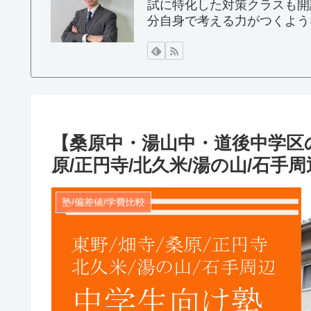
試に特化した対策クラスも開
分自身で考える力がつくよう
【桑原中・湯山中・道後中学区の
原/正円寺/北久米/湯の山/石手周
塾/偏差値/学費比較