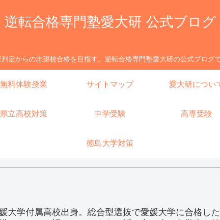
逆転合格専門塾愛大研 公式ブログ
E判定からの志望校合格を目指す。逆転合格専門塾愛大研の公式ブログ
無料体験授業
サイトマップ
愛大研につい
県立高校対策
中学受験
高専受験
徳島大学対策
媛大学付属高校出身。総合型選抜で愛媛大学に合格した