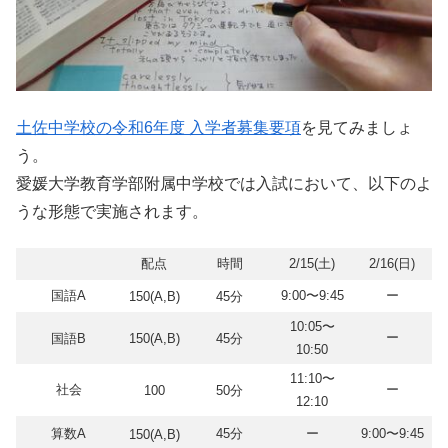
土佐中学校の令和6年度 入学者募集要項
を見てみましょ
う。
愛媛大学教育学部附属中学校では入試において、以下のよ
うな形態で実施されます。
配点
時間
2/15(土)
2/16(日)
国語A
9:00〜9:45
ー
150(A,B)
45分
10:05〜
ー
国語B
150(A,B)
45分
10:50
11:10〜
社会
ー
100
50分
12:10
算数A
45分
ー
9:00〜9:45
150(A,B)