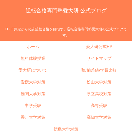
逆転合格専門塾愛大研 公式ブログ
D・E判定からの志望校合格を目指す。逆転合格専門塾愛大研の公式ブログで
す。
ホーム
愛大研公式HP
無料体験授業
サイトマップ
愛大研について
塾/偏差値/学費比較
愛媛大学対策
松山大学対策
難関大学対策
県立高校対策
中学受験
高専受験
香川大学対策
高知大学対策
徳島大学対策