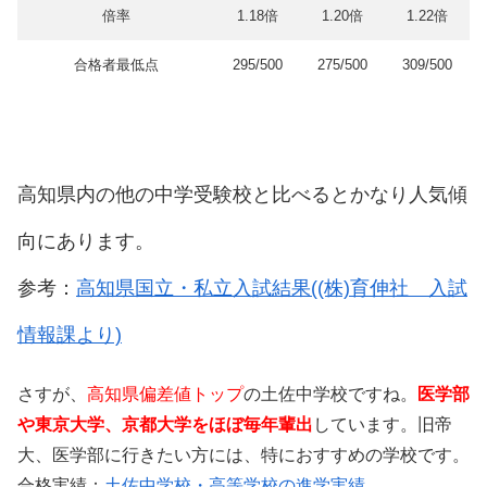
倍率
1.18倍
1.20倍
1.22倍
合格者最低点
295/500
275/500
309/500
高知県内の他の中学受験校と比べるとかなり人気傾
向にあります。
参考：
高知県国立・私立入試結果((株)育伸社 入試
情報課より)
さすが、
高知県偏差値トップ
の土佐中学校ですね。
医学部
や東京大学、京都大学をほぼ毎年輩出
しています。旧帝
大、医学部に行きたい方には、特におすすめの学校です。
合格実績：
土佐中学校・高等学校の進学実績