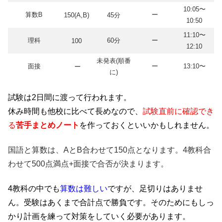
10:05〜
算数B
ー
150(A,B)
45分
10:50
11:10〜
理科
60分
ー
100
12:10
未発表(順番
面接
ー
13:10〜
ー
に)
試験は2日間に渡って行われます。
休み時間も他校に比べて長めなので、
試験直前に確認でき
る
苦手まとめノート
を作っておくといいかもしれません。
国語と算数は、AとB合わせて150点となります。4教科合
わせて500点満点+面接で合否が決まります。
4教科の中でも
算数は難しい
ですが、足切りはありませ
ん。受験はあくまで合計点で勝負です。そのためにもしっ
かり計画を練って対策をしていく必要があります。