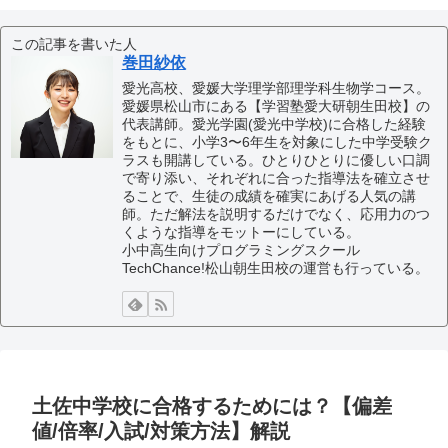
この記事を書いた人
巻田紗依
愛光高校、愛媛大学理学部理学科生物学コース。
愛媛県松山市にある【学習塾愛大研朝生田校】の
代表講師。愛光学園(愛光中学校)に合格した経験
をもとに、小学3〜6年生を対象にした中学受験ク
ラスも開講している。ひとりひとりに優しい口調
で寄り添い、それぞれに合った指導法を確立させ
ることで、生徒の成績を確実にあげる人気の講
師。ただ解法を説明するだけでなく、応用力のつ
くような指導をモットーにしている。
小中高生向けプログラミングスクール
TechChance!松山朝生田校の運営も行っている。
土佐中学校に合格するためには？【偏差
値/倍率/入試/対策方法】解説