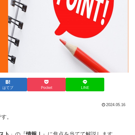
はてブ
Pocket
LINE
2024.05.16
です。
スト
」の『
情報Ⅰ
』に焦点を当てて解説します。