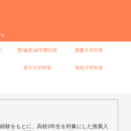
です。
て
塾/偏差値/学費比較
愛媛大学対策
香川大学対策
高知大学対策
経験をもとに、高校3年生を対象にした推薦入