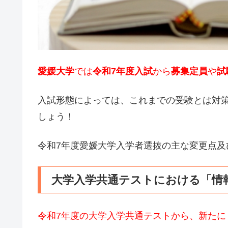
愛媛大学
では
令和7年度入試
から
募集定員
や
試
入試形態によっては、これまでの受験とは対
しょう！
令和7年度愛媛大学入学者選抜の主な変更点及
大学入学共通テストにおける「情
令和7年度の大学入学共通テストから、新たに