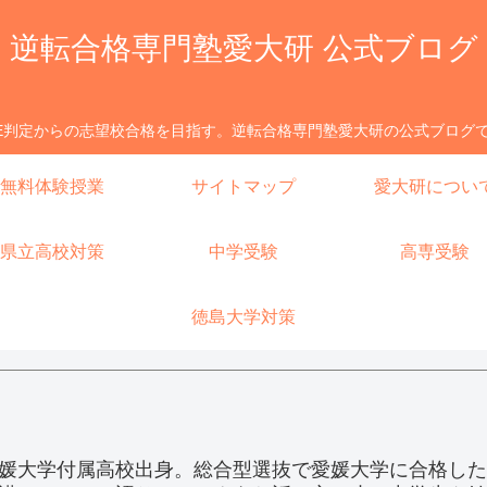
逆転合格専門塾愛大研 公式ブログ
E判定からの志望校合格を目指す。逆転合格専門塾愛大研の公式ブログ
無料体験授業
サイトマップ
愛大研につい
県立高校対策
中学受験
高専受験
徳島大学対策
媛大学付属高校出身。総合型選抜で愛媛大学に合格した