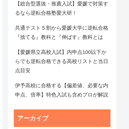
【総合型選抜・推薦入試】愛媛で対策す
るなら逆転合格塾愛大研！
共通テスト５割から愛媛大学に逆転合格
『捨てる』教科と『伸ばす』教科とは
【愛媛県立高校入試】内申点100以下か
らでも逆転合格できる高校リストと当日
点目安
伊予高校に合格する【偏差値、必要な内
申点、倍率】特色入試も含めプロが解説
アーカイブ