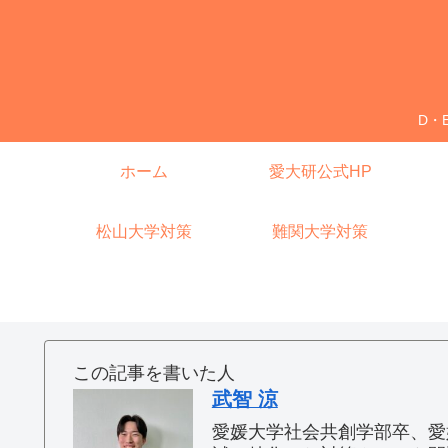
D・
ホーム
愛大研公式HP
松山大学対策
難関大学対策
この記事を書いた人
武智 涼
愛媛大学社会共創学部卒、愛